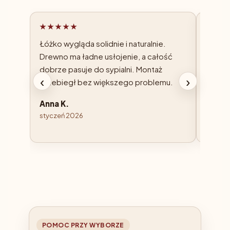
★★★★★
★★★
Łóżko wygląda solidnie i naturalnie.
Zamówi
Drewno ma ładne usłojenie, a całość
Stelaż
dobrze pasuje do sypialni. Montaż
pościel
‹
›
przebiegł bez większego problemu.
spodzi
rozwią
Anna K.
styczeń 2026
Marek
wrzesi
POMOC PRZY WYBORZE