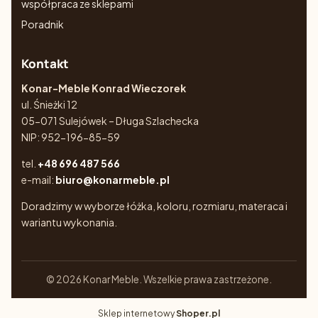
współpraca ze sklepami
Poradnik
Kontakt
Konar-Meble Konrad Wieczorek
ul. Śnieżki 12
05-071 Sulejówek – Długa Szlachecka
NIP: 952-196-85-59
tel.
+48 696 487 566
e-mail:
biuro@konarmeble.pl
Doradzimy w wyborze łóżka, koloru, rozmiaru, materaca i
wariantu wykonania.
© 2026 Konar Meble. Wszelkie prawa zastrzeżone.
Sklep internetowy
Shoper.pl